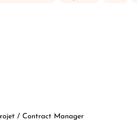
ets de la conception, à la réalisation, puis à la
itation
rojet / Contract Manager