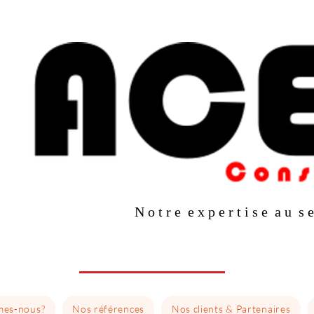
N o t r e e x p e r t i s e a u s e
mes-nous?
Nos références
Nos clients & Partenaires