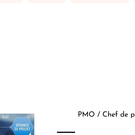
Nos Métiers
n​s nos clients sur toutes les phases de leurs proj
maintenance et à l'explo
PMO / Chef de p