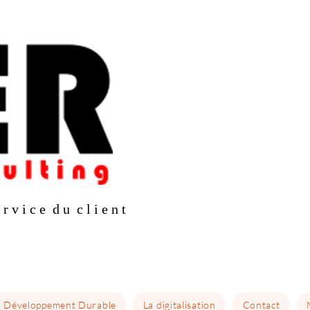
 r v i c e d u c l i e n t
Développement Durable
La digitalisation
Contact